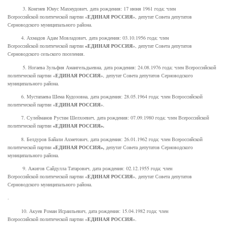
3. Конгиев Юнус Махмудович, дата рождения: 17 июня 1961 года; член
ЕДИНАЯ РОССИЯ
Всероссийской политической партии «
», депутат Совета депутатов
Серноводского муниципального района.
4. Ахмадов Адам Мовладович, дата рождения: 03.10.1956 года; член
«ЕДИНАЯ РОССИЯ
Всероссийской политической партии
», депутат Совета депутатов
Серноводского сельского поселения.
5. Ногаева Зульфия Амангельдыевна, дата рождения: 24.08.1976 года; член Всероссийской
ЕДИНАЯ РОССИЯ
политической партии «
», депутат Совета депутатов Серноводского
муниципального района.
6. Мустапаева Шема Кудозовна, дата рождения: 28.05.1964 года; член Всероссийской
ЕДИНАЯ РОССИЯ
политической партии «
».
7. Сулейманов Рустам Шелхоевич, дата рождения: 07.09.1980 года; член Всероссийской
«ЕДИНАЯ РОССИЯ».
политической партии
8. Белдуров Байали Ахметович, дата рождения: 26.01.1962 года; член Всероссийской
«ЕДИНАЯ РОССИЯ»,
политической партии
депутат Совета депутатов Серноводского
муниципального района.
9. Ажигов Сайдулла Татарович, дата рождения: 02.12.1955 года; член
ЕДИНАЯ РОССИЯ
Всероссийской политической партии «
», депутат Совета депутатов
Серноводского муниципального района.
.
10. Акуев Роман Исраильевич, дата рождения: 15.04.1982 года; член
ЕДИНАЯ РОССИЯ
Всероссийской политической партии «
».