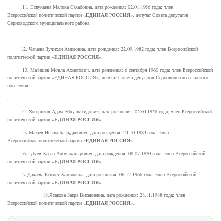
.
11
Эснукаева Малика Сахабовна, дата рождения: 02.01.1956 года; член
ЕДИНАЯ РОССИЯ
Всероссийской политической партии «
», депутат Совета депутатов
Серноводского муниципального района.
.
.
12
Чагаева Зулихан Аминовна, дата рождения: 22.09.1982 года; член Всероссийской
ЕДИНАЯ РОССИЯ
политической партии «
».
.
13
Магишев Мовла Ахметович, дата рождения: 6 сентября 1960 года; член Всероссийской
политической партии «ЕДИНАЯ РОССИЯ», депутат Совета депутатов Серноводского сельского
поселения.
.
14. Хонариков Адам Абдулвахидович, дата рождения: 02.04.1958 года; член Всероссийской
ЕДИНАЯ РОССИЯ
политической партии «
».
.
15
Мазаев Ислам Балаудинович, дата рождения: 24.10.1983 года; член
ЕДИНАЯ РОССИЯ
Всероссийской политической партии «
».
16.Губаев Хасан Адбулкадырович, дата рождения: 08.07.1970 года; член Всероссийской
ЕДИНАЯ РОССИЯ
политической партии «
».
17.Дадаева Есимат Хамидовна, дата рождения: 06.12.1966 года; член Всероссийской
ЕДИНАЯ РОССИЯ
политической партии «
».
18.Ясакова Заира Висаниевна, дата рождения: 28.11.1988 года; член
ЕДИНАЯ РОССИЯ
Всероссийской политической партии «
».