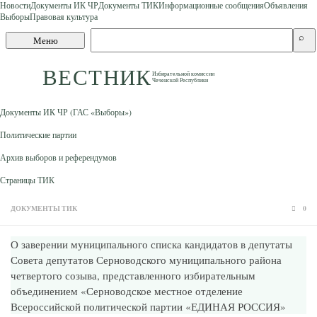
Новости
Документы ИК ЧР
Документы ТИК
Информационные сообщения
Объявления
Выборы
Правовая культура
Skip to content
Поиск
⌕
Меню
по
сайту
ВЕСТНИК
Избирательной комиссии
Чеченской Республики
Документы ИК ЧР (ГАС «Выборы»)
Политические партии
Архив выборов и референдумов
Страницы ТИК
ДОКУМЕНТЫ ТИК
0
О заверении муниципального списка кандидатов в депутаты
Совета депутатов Серноводского муниципального района
четвертого созыва, представленного избирательным
объединением «Серноводское местное отделение
Всероссийской политической партии «ЕДИНАЯ РОССИЯ»