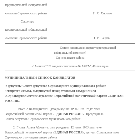
территориальной избирательной
комиссии Серноводского района Р. Х. Хакимов
Секретарь
территориальной избирательной
комиссии Серноводского района Э. Р. Бациев
Список кандидатов заверен территориальной
избирательной комиссией
Серноводского района
«12» июля 2021 года (постановление № 78/17-5) Копия верна
МУНИЦИПАЛЬНЫЙ СПИСОК КАНДИДАТОВ
в депутаты Совета депутатов Серноводского муниципального района
четвертого созыва, выдвинутый избирательным объединением
«Серноводское местное отделение Всероссийской политической партии «ЕДИНАЯ
РОССИЯ»
1. Нагаев Али Заиндиевич, дата рождения: 05.02.1981 года; член
ЕДИНАЯ РОССИЯ
Всероссийской политической партии «
», Председатель
Совета депутатов Серноводского муниципального района;.
2. Гудиев Адама Абзоевич, дата рождения: 12 июня 1963года; член
ЕДИНАЯ РОССИЯ
Всероссийской политической партии «
», депутат Совета депутатов
Серноводского муниципального района.