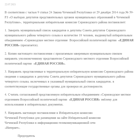
22.07.2021
В соответствии с частью 9 статьи 24 Закона Чеченской Республики от 29 декабря 2014 года № 59-
РЗ «О выборах депутатов представительных органов муниципальных образований в Чеченской
Республике», территориальная избирательная комиссия Серноводского района постановляет:
1. Заверить муниципальный список кандидатов в депутаты Совета депутатов Серноводского
муниципального района четвертого созыва в количестве 18 человек, выдвинутый избирательным
«ЕДИНАЯ
объединением «Серноводское местное отделение Всероссийской политической партии
РОССИЯ»
(прилагается).
2. Копию настоящего постановления с прилагаемым заверенным муниципальным списком
направить уполномоченному представителю Серноводского местного отделения Всероссийской
«ЕДИНАЯ РОССИЯ».
политической партии
3. Направить представленные в территориальную избирательную комиссию Серноводского района
сведения о кандидатах в депутаты Совета депутатов Серноводского муниципального района
четвертого созыва, включенных в указанный муниципальный список кандидатов, в
соответствующие государственные органы для проверки их достоверности.
4. Считать согласованной представленную избирательным объединением «Серноводское местное
«ЕДИНАЯ РОССИЯ»
отделением Всероссийской политической партии
эмблему для
использования в избирательных документах.
5. Направить настоящее постановление в Избирательную комиссию
Чеченской Республики для размещения на сайте Избирательной комиссии
Чеченской Республики в информационно-телекоммуникационной сети
«Интернет».
Председатель