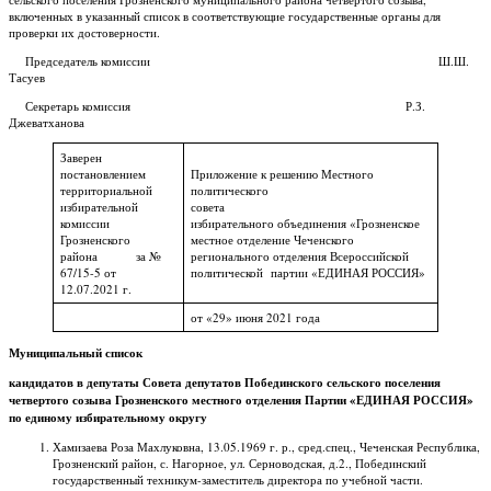
включенных в указанный список в соответствующие государственные органы для
проверки их достоверности.
Председатель комиссии Ш.Ш.
Тасуев
Секретарь комиссия Р.З.
Джеватханова
Заверен
постановлением
Приложение к решению Местного
территориальной
политического
избирательной
совета
комиссии
избирательного объединения «Грозненское
Грозненского
местное отделение Чеченского
района за №
регионального отделения Всероссийской
67/15-5 от
политической партии «ЕДИНАЯ РОССИЯ»
12.07.2021 г.
от «29» июня 2021 года
Муниципальный список
кандидатов в депутаты
Совета депутатов Побединского сельского поселения
четвертого созыва
Грозненского местного отделения Партии «ЕДИНАЯ РОССИЯ»
по единому избирательному округу
Хамизаева Роза Махлуковна, 13.05.1969 г. р., сред.спец., Чеченская Республика,
Грозненский район, с. Нагорное, ул. Серноводская, д.2., Побединский
государственный техникум-заместитель директора по учебной части.