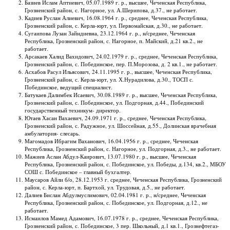
Базиев Ислам Аптиевич, 05.07.1989 г. р., высшее, Чеченская Республика,
Грозненский район, с. Нагорное, ул. А.Шерипова, д.37., не работает.
Кадиев Руслан Алиевич, 16.08.1964 г. р., среднее, Чеченская Республика,
Грозненский район, с. Керла-юрт, ул. Первомайская, д.30., не работает.
Сугаипова Лузан Зайндиевна, 23.12.1964 г. р., н/среднее, Чеченская
Республика, Грозненский район, с. Нагорное, п. Майский, д.21 кв.2., не
работает.
Арсакаев Халид Вахидович, 24.02.1979 г. р., среднее, Чеченская Республика,
Грозненский район, с. Побединское, пер. П.Морозова, д. 2 кв.1., не работает.
Асхабов Расул Ильясович, 24.11.1995 г. р., высшее, Чеченская Республика,
Грозненский район, с. Керла-юрт, ул. Х.Нурадилова, д.30., ТОСП с.
Побединское, ведущий специалист.
Батукаев Далимбек Исаевич, 30.08.1989 г. р., высшее, Чеченская Республика,
Грозненский район, с. Побединское, ул. Подгорная, д.44., Побединский
государственный техникум- директор.
Ютаев Хасан Вахаевич, 24.09.1971 г. р., среднее, Чеченская Республика,
Грозненский район, с. Радужное, ул. Шоссейная, д.55., Долинская врачебная
амбулатория- слесарь.
Магомадов Ибрагим Ваханович, 16.04.1956 г. р., среднее, Чеченская
Республика, Грозненский район, с. Нагорное, ул. Подгорная, д.3., не работает.
Мажиев Аслан Абдул-Каирович, 13.07.1980 г. р., высшее, Чеченская
Республика, Грозненский район, с. Побединское, ул. Победы, д.134, кв.2., МБОУ
СОШ с. Побединское – главный бухгалтер.
Маусаров Айли б/о, 28.12.1953 г. среднее, Чеченская Республика, Грозненский
район, с. Керла-юрт, п. Бартхой, ул. Трудовая, д.5., не работает.
Далиев Бислан Абдулмуслимович, 02.04.1981 г. р., н/среднее, Чеченская
Республика, Грозненский район, с. Побединское, ул. Подгорная, д.12., не
работает.
Исмаилов Мамед Адамович, 16.07.1978 г. р., среднее, Чеченская Республика,
Грозненский район, с. Побединское, 3 пер. Школьный, д.1 кв.1., Грознефтегаз-