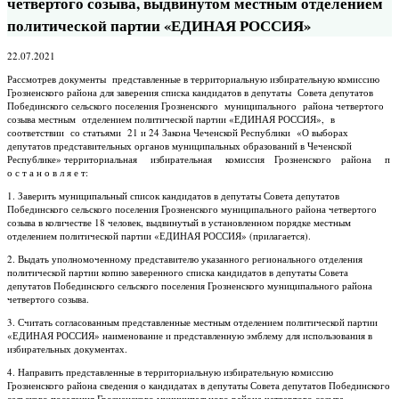
четвертого созыва, выдвинутом местным отделением
политической партии «ЕДИНАЯ РОССИЯ»
22.07.2021
Рассмотрев документы представленные в территориальную избирательную комиссию
Грозненского района для заверения списка кандидатов в депутаты Совета депутатов
Побединского сельского поселения Грозненского муниципального района четвертого
созыва местным отделением политической партии «ЕДИНАЯ РОССИЯ», в
соответствии со статьями 21 и 24 Закона Чеченской Республики «О выборах
депутатов представительных органов муниципальных образований в Чеченской
Республике» территориальная избирательная комиссия Грозненского района п
о с т а н о в л я е т:
1. Заверить муниципальный список кандидатов в депутаты Совета депутатов
Побединского сельского поселения Грозненского муниципального района четвертого
созыва в количестве 18 человек, выдвинутый в установленном порядке местным
отделением политической партии «ЕДИНАЯ РОССИЯ» (прилагается).
2. Выдать уполномоченному представителю указанного регионального отделения
политической партии копию заверенного списка кандидатов в депутаты Совета
депутатов Побединского сельского поселения Грозненского муниципального района
четвертого созыва.
3. Считать согласованным представленные местным отделением политической партии
«ЕДИНАЯ РОССИЯ» наименование и представленную эмблему для использования в
избирательных документах.
4. Направить представленные в территориальную избирательную комиссию
Грозненского района сведения о кандидатах в депутаты Совета депутатов Побединского
сельского поселения Грозненского муниципального района четвертого созыва,