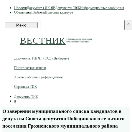
Skip
Новости
Документы ИК ЧР
Документы ТИК
Информационные сообщения
to
Объявления
Выборы
Правовая культура
content
Поиск
⌕
Меню
по
сайту
ВЕСТНИК
Избирательной комиссии
Чеченской Республики
Документы ИК ЧР (ГАС «Выборы»)
Политические партии
Архив выборов и референдумов
Страницы ТИК
Документы ТИК
0
О заверении муниципального списка кандидатов в
депутаты Совета депутатов Побединского сельского
поселения Грозненского муниципального района