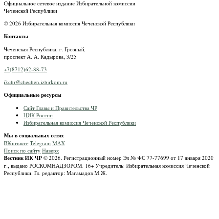
Официальное сетевое издание Избирательной комиссии
Чеченской Республики
© 2026 Избирательная комиссия Чеченской Республики
Контакты
Чеченская Республика, г. Грозный,
проспект А. А. Кадырова, 3/25
+7(8712)62-88-73
ikchr@chechen.izbirkom.ru
Официальные ресурсы
Сайт Главы и Правительства ЧР
ЦИК России
Избирательная комиссия Чеченской Республики
Мы в социальных сетях
ВКонтакте
Telegram
MAX
Поиск по сайту
Наверх
Вестник ИК ЧР
© 2026.
Регистрационный номер Эл № ФС 77-77699 от 17 января 2020
г., выдано РОСКОМНАДЗОРОМ.
16+
Учредитель: Избирательная комиссия Чеченской
Республики.
Гл. редактор: Магамадов М.Ж.