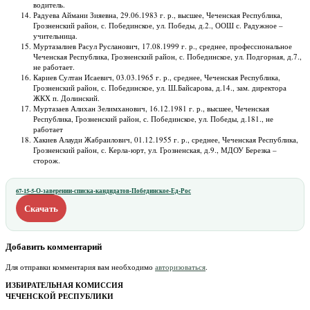
водитель.
Радуева Аймани Зияевна, 29.06.1983 г. р., высшее, Чеченская Республика,
Грозненский район, с. Побединское, ул. Победы, д.2., ООШ с. Радужное –
учительница.
Муртазалиев Расул Русланович, 17.08.1999 г. р., среднее, профессиональное
Чеченская Республика, Грозненский район, с. Побединское, ул. Подгорная, д.7.,
не работает.
Кариев Султан Исаевич, 03.03.1965 г. р., среднее, Чеченская Республика,
Грозненский район, с. Побединское, ул. Ш.Байсарова, д.14., зам. директора
ЖКХ п. Долинский.
Муртазаев Алихан Зелимханович, 16.12.1981 г. р., высшее, Чеченская
Республика, Грозненский район, с. Побединское, ул. Победы, д.181., не
работает
Хакиев Алауди Жабраилович, 01.12.1955 г. р., среднее, Чеченская Республика,
Грозненский район, с. Керла-юрт, ул. Грозненская, д.9., МДОУ Березка –
сторож.
67-15-5-О-заверении-списка-кандидатов-Побединское-Ед-Рос
Скачать
Добавить комментарий
Для отправки комментария вам необходимо
авторизоваться
.
ИЗБИРАТЕЛЬНАЯ КОМИССИЯ
ЧЕЧЕНСКОЙ РЕСПУБЛИКИ