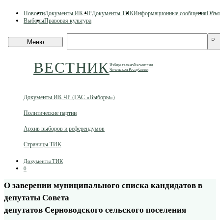
Skip
Новости
Документы ИК ЧР
Документы ТИК
Информационные сообщения
Объя
to
Выборы
Правовая культура
content
Поиск
⌕
Меню
по
сайту
ВЕСТНИК
Избирательной комиссии
Чеченской Республики
Документы ИК ЧР (ГАС «Выборы»)
Политические партии
Архив выборов и референдумов
Страницы ТИК
Документы ТИК
0
О заверении муниципального списка кандидатов в
депутаты Совета
депутатов Серноводского сельского поселения