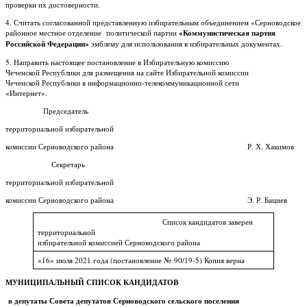
проверки их достоверности.
4. Считать согласованной представленную избирательным объединением «Серноводское
районное местное отделение политической партии
«Коммунистическая партия
Российской Федерации»
эмблему для использования в избирательных документах.
5. Направить настоящее постановление в Избирательную комиссию
Чеченской Республики для размещения на сайте Избирательной комиссии
Чеченской Республики в информационно-телекоммуникационной сети
«Интернет».
Председатель
территориальной избирательной
комиссии Серноводского района Р. Х. Хакимов
Секретарь
территориальной избирательной
комиссии Серноводского района Э. Р. Бациев
Список кандидатов заверен
территориальной
избирательной комиссией Серноводского района
«16» июля 2021 года (постановление № 90/19-5) Копия верна
МУНИЦИПАЛЬНЫЙ СПИСОК КАНДИДАТОВ
в депутаты Совета депутатов Серноводского сельского поселения