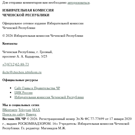
Для отправки комментария вам необходимо
авторизоваться
.
ИЗБИРАТЕЛЬНАЯ КОМИССИЯ
ЧЕЧЕНСКОЙ РЕСПУБЛИКИ
Официальное сетевое издание Избирательной комиссии
Чеченской Республики
© 2026 Избирательная комиссия Чеченской Республики
Контакты
Чеченская Республика, г. Грозный,
проспект А. А. Кадырова, 3/25
+7(8712)62-88-73
ikchr@chechen.izbirkom.ru
Официальные ресурсы
Сайт Главы и Правительства ЧР
ЦИК России
Избирательная комиссия Чеченской Республики
Мы в социальных сетях
ВКонтакте
Telegram
MAX
Поиск по сайту
Наверх
Вестник ИК ЧР
© 2026.
Регистрационный номер Эл № ФС 77-77699 от 17 января 2020
г., выдано РОСКОМНАДЗОРОМ.
16+
Учредитель: Избирательная комиссия Чеченской
Республики.
Гл. редактор: Магамадов М.Ж.