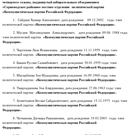
четвертого созыва, выдвинутый избирательным объединением
«Серноводское районное местное отделение политической партии
«Коммунистическая партия Российской Федерации»
1. Сайдаев Хонкар Алиханович, дата рождения: 09.12.2002 года; член
политической партии
«Коммунистическая партия Российской Федерации».
2. Мусаев Магомедэмин Александрович, дата рождения: 09.08. 1988 года;
член политической партии
«Коммунистическая партия Российской
Федерации».
3. Чергизова Лиза Исмаиловна, дата рождения: 11.11.1959 года; член
политической партии
«Коммунистическая партия Российской Федерации».
4. Бакаев Руслан Саламбекович, дата рождения: 30.01.1959 года; член
политической партии
«Коммунистическая партия Российской Федерации».
5. Мисирбиева Зоя Мурадовна, дата рождения: 16.09.1960 года; член
политической партии
«Коммунистическая партия Российской Федерации».
6. Умархаджиева Зоя Алаудиновна, дата рождения: 27.06.1963 года; член
политической партии
«Коммунистическая партия Российской Федерации».
7. Ахметханов Беслан Сайдахметович, дата рождения: 15.12.1975 года; член
политической партии
«Коммунистическая партия Российской
Федерации».
8. Чичканова Дагмара Рамазановна, дата рождения: 19.03.2003 года; член
политической партии
«Коммунистическая партия Российской
Федерации».