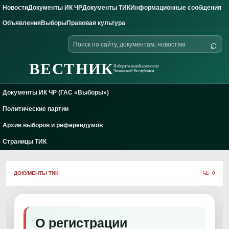
Новости
Документы ИК ЧР
Документы ТИК
Информационные сообщения
Skip to content
Объявления
Выборы
Правовая культура
Поиск
⌕
по
сайту
ВЕСТНИК
Избирательной комиссии
Чеченской Республики
Документы ИК ЧР (ГАС «Выборы»)
Политические партии
Архив выборов и референдумов
Страницы ТИК
ДОКУМЕНТЫ ТИК
0
О регистрации