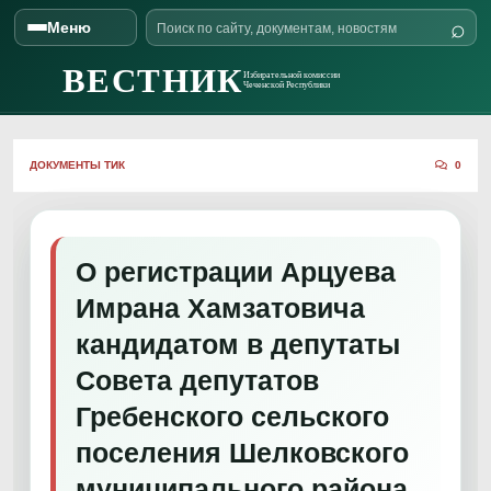
Поиск
⌕
Меню
Skip to content
по
сайту
ВЕСТНИК
Избирательной комиссии
Чеченской Республики
ДОКУМЕНТЫ ТИК
0
О регистрации Арцуева
Имрана Хамзатовича
кандидатом в депутаты
Совета депутатов
Гребенского сельского
поселения Шелковского
муниципального района