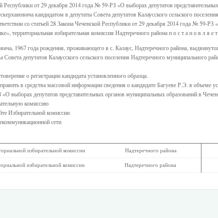
й Республики от 29 декабря 2014 года № 59-РЗ «О выборах депутатов представительны
ерхановича кандидатом в депутаты Совета депутатов Калаусского сельского поселения
ответствии со статьей 28 Закона Чеченской Республики от 29 декабря 2014 года № 59-РЗ
», территориальная избирательная комиссия Надтеречного района п о с т а н о в л я е т 
новича, 1967 года рождения, проживающего в с. Калаус, Надтеречного района, выдвин
вета депутатов Калаусского сельского поселения Надтеречного муниципального района
стоверение о регистрации кандидата установленного образца.
аправить в средства массовой информации сведения о кандидате Багуеве Р.Э. в объеме у
З «О выборах депутатов представительных органов муниципальных образований в Чечен
рательную комиссию
йте Избирательной комиссии
лекоммуникационной сети
ной избирательной комиссии Надтеречного района
й избирательной комиссии Надтеречного района