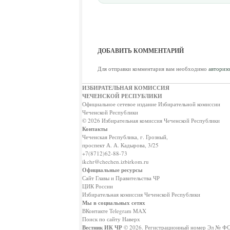
ДОБАВИТЬ КОММЕНТАРИЙ
Для отправки комментария вам необходимо
авторизо
ИЗБИРАТЕЛЬНАЯ КОМИССИЯ
ЧЕЧЕНСКОЙ РЕСПУБЛИКИ
Официальное сетевое издание Избирательной комиссии
Чеченской Республики
© 2026 Избирательная комиссия Чеченской Республики
Контакты
Чеченская Республика, г. Грозный,
проспект А. А. Кадырова, 3/25
+7(8712)62-88-73
ikchr@chechen.izbirkom.ru
Официальные ресурсы
Сайт Главы и Правительства ЧР
ЦИК России
Избирательная комиссия Чеченской Республики
Мы в социальных сетях
ВКонтакте
Telegram
MAX
Поиск по сайту
Наверх
Вестник ИК ЧР
© 2026.
Регистрационный номер Эл № ФС