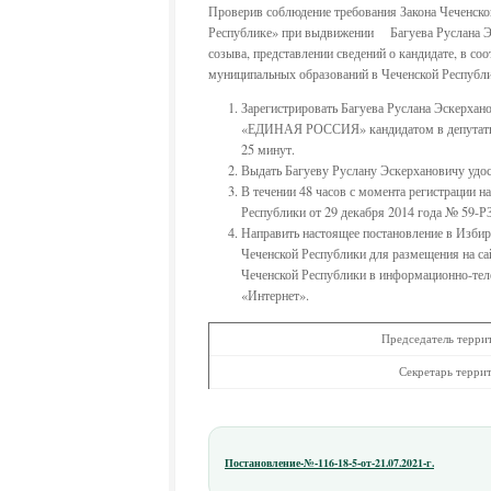
Проверив соблюдение требования Закона Чеченско
Республике» при выдвижении Багуева Руслана Эск
созыва, представлении сведений о кандидате, в со
муниципальных образований в Чеченской Республике
Зарегистрировать Багуева Руслана Эскерха
«ЕДИНАЯ РОССИЯ» кандидатом в депутаты Со
25 минут.
Выдать Багуеву Руслану Эскерхановичу
удо
В течении 48 часов с момента регистрации н
Республики от 29 декабря 2014 года № 59-Р
Направить настоящее постановление в Изби
Чеченской Республики для размещения на са
Чеченской Республики в информационно-те
«Интернет».
Председатель территориаль
Секретарь территориально
Постановление-№-116-18-5-от-21.07.2021-г.