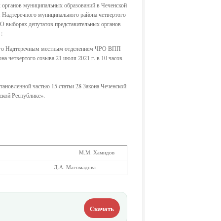
х органов муниципальных образований в Чеченской
 Надтеречного муниципального района четвертого
 «О выборах депутатов представительных органов
:
утого Надтеречным местным отделением ЧРО ВПП
 четвертого созыва 21 июля 2021 г. в 10 часов
становленной частью 15 статьи 28 Закона Чеченской
ской Республике».
М.М. Хамидов
Д.А. Магомадова
Скачать