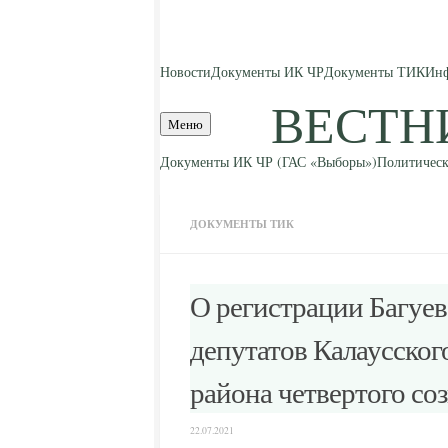
Skip to content
Новости
Документы ИК ЧР
Документы ТИК
Инф
ВЕСТН
Меню
Документы ИК ЧР (ГАС «Выборы»)
Политическ
ДОКУМЕНТЫ ТИК
О регистрации Багуев
депутатов Калаусског
района четвертого со
22.07.2021