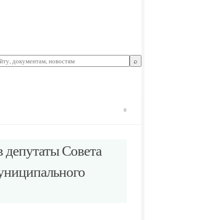
⌕
0
в депутаты Совета
муниципального