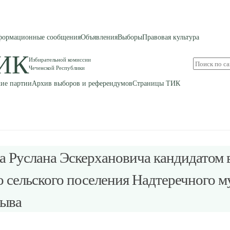
ормационные сообщения
Объявления
Выборы
Правовая культура
ИК
Избирательной комиссии
Поиск
Чеченской Республики
по
сайту
ие партии
Архив выборов и референдумов
Страницы ТИК
а Руслана Эскерхановича кандидатом 
о сельского поселения Надтеречного 
зыва