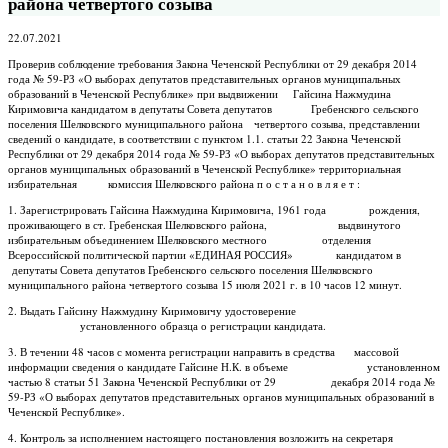
района четвертого созыва
22.07.2021
Проверив соблюдение требования Закона Чеченской Республики от 29 декабря 2014
года № 59-РЗ «О выборах депутатов представительных органов муниципальных
образований в Чеченской Республике» при выдвижении Гайсина Нажмудина
Киримовича кандидатом в депутаты Совета депутатов Гребенского сельского
поселения Шелковского муниципального района четвертого созыва, представлении
сведений о кандидате, в соответствии с пунктом 1.1. статьи 22 Закона Чеченской
Республики от 29 декабря 2014 года № 59-РЗ «О выборах депутатов представительных
органов муниципальных образований в Чеченской Республике» территориальная
избирательная комиссия Шелковского района п о с т а н о в л я е т :
1. Зарегистрировать Гайсина Нажмудина Киримовича, 1961 года рождения,
проживающего в ст. Гребенская Шелковского района, выдвинутого
избирательным объединением Шелковского местного отделения
Всероссийской политической партии «ЕДИНАЯ РОССИЯ» кандидатом в
депутаты Совета депутатов Гребенского сельского поселения Шелковского
муниципального района четвертого созыва 15 июля 2021 г. в 10 часов 12 минут.
2. Выдать Гайсину Нажмудину Киримовичу удостоверение
установленного образца о регистрации кандидата.
3. В течении 48 часов с момента регистрации направить в средства массовой
информации сведения о кандидате Гайсине Н.К. в объеме установленном
частью 8 статьи 51 Закона Чеченской Республики от 29 декабря 2014 года №
59-РЗ «О выборах депутатов представительных органов муниципальных образований в
Чеченской Республике».
4. Контроль за исполнением настоящего постановления возложить на секретаря