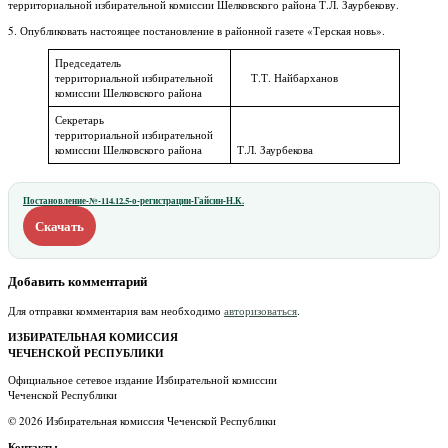
территориальной избирательной комиссии Шелковского района Т.Л. Заурбекову.
5. Опубликовать настоящее постановление в районной газете «Терская новь».
Председатель
территориальной избирательной
Т.Т. Найбарханов
комиссии Шелковского района
Секретарь
территориальной избирательной
комиссии Шелковского района
Т.Л. Заурбекова
Постановление-№-114.12.5-о-регистрации-Гайсин-Н.К.
Скачать
Добавить комментарий
Для отправки комментария вам необходимо
авторизоваться
.
ИЗБИРАТЕЛЬНАЯ КОМИССИЯ
ЧЕЧЕНСКОЙ РЕСПУБЛИКИ
Официальное сетевое издание Избирательной комиссии
Чеченской Республики
© 2026 Избирательная комиссия Чеченской Республики
Контакты