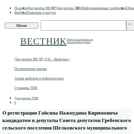
Skip
Новости
Документы ИК ЧР
Документы ТИК
Информационные сообщения
Объя
to
Выборы
Правовая культура
content
Поиск
⌕
Меню
по
сайту
ВЕСТНИК
Избирательной комиссии
Чеченской Республики
Документы ИК ЧР (ГАС «Выборы»)
Политические партии
Архив выборов и референдумов
Страницы ТИК
Документы ТИК
0
О регистрации Гайсина Нажмудина Киримовича
кандидатом в депутаты Совета депутатов Гребенского
сельского поселения Шелковского муниципального