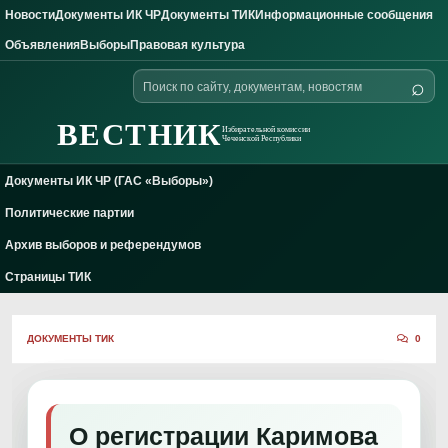
Новости
Документы ИК ЧР
Документы ТИК
Информационные сообщения
Skip to content
Объявления
Выборы
Правовая культура
Поиск
⌕
по
сайту
ВЕСТНИК
Избирательной комиссии
Чеченской Республики
Документы ИК ЧР (ГАС «Выборы»)
Политические партии
Архив выборов и референдумов
Страницы ТИК
ДОКУМЕНТЫ ТИК
0
О регистрации Каримова