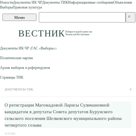
Новости
Документы ИК ЧР
Документы ТИК
Информационные сообщения
Объявления
Выборы
Правовая культура
Skip to content
Поиск
⌕
Меню
по
сайту
ВЕСТНИК
Избирательной комиссии
Чеченской Республики
Документы ИК ЧР (ГАС «Выборы»)
Политические партии
Архив выборов и референдумов
Страницы ТИК
ДОКУМЕНТЫ ТИК
0
О регистрации Магомадовой Ларисы Сулимановной
кандидатом в депутаты Совета депутатов Бурунского
сельского поселения Шелковского муниципального района
четвертого созыва
22.07.2021