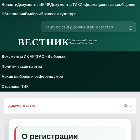
Новости
Документы ИК ЧР
Документы ТИК
Информационные сообщения
Skip to content
Объявления
Выборы
Правовая культура
Поиск
⌕
по
сайту
ВЕСТНИК
Избирательной комиссии
Чеченской Республики
Документы ИК ЧР (ГАС «Выборы»)
Политические партии
Архив выборов и референдумов
Страницы ТИК
ДОКУМЕНТЫ ТИК
0
О регистрации