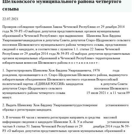
Шелковского муниципального района четвертого
созыва
22.07.2021
Проверив соблюдение требования Закона Чеченской Республики от 29 декабря 2014
года № 59-РЗ «О выборах депутатов представительных органов муниципальных
образований в Чеченской Республике» при выдвижении Шамилева Хож-Баудина
Умарпашаевичакандидатом в депутаты Совета депутатов Старо-Щедринского сельского
поселения Шелковскогого муниципального района четвертого созыва, представлении
сведений о кандидате, в соответствии с пунктом 1.1. статьи 22 Закона Чеченской
Республики от 29 декабря 2014 года № 59-РЗ «О выборах депутатов представительных
органов муниципальных образований в Чеченской Республике» территориальная
избирательная комиссия Шелковского района п о с т а н о в л я е т :
1. Зарегистрировать Шамилева Хож-Баудина Умарпашаевича, 1978 года
рождения, проживающего в ст. Старо-Щедринская Шелковского района, выдвинутого
избирательным объединением Шелковского местного отделения Всероссийской
политической партии «ЕДИНАЯ РОССИЯ» кандидатом в депутаты Совета
депутатов Старо-Щедринского сельского поселения Шелковского
муниципального района четвертого созыва 15 июля 2021 г. в 11 часов 09
минут.
2. Выдать Шамилеву Хож-Баудину Умарпашаевичуудостоверение установленного
образца о регистрации кандидата.
3. В течении 48 часов с момента регистрации направить в средства массовой
информации сведения о кандидате Шамилеве Х.-Б. У.в объеме установленном
частью 8 статьи 51 Закона Чеченской Республики от 29 декабря 2014 года № 59-
РЗ «О выборах депутатов представительных органов муниципальных образований в