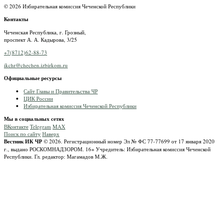
© 2026 Избирательная комиссия Чеченской Республики
Контакты
Чеченская Республика, г. Грозный,
проспект А. А. Кадырова, 3/25
+7(8712)62-88-73
ikchr@chechen.izbirkom.ru
Официальные ресурсы
Сайт Главы и Правительства ЧР
ЦИК России
Избирательная комиссия Чеченской Республики
Мы в социальных сетях
ВКонтакте
Telegram
MAX
Поиск по сайту
Наверх
Вестник ИК ЧР
© 2026.
Регистрационный номер Эл № ФС 77-77699 от 17 января 2020
г., выдано РОСКОМНАДЗОРОМ.
16+
Учредитель: Избирательная комиссия Чеченской
Республики.
Гл. редактор: Магамадов М.Ж.