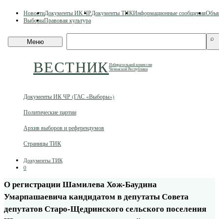
Skip
Новости
Документы ИК ЧР
Документы ТИК
Информационные сообщения
Объя
to
Выборы
Правовая культура
content
Поиск
⌕
Меню
по
сайту
ВЕСТНИК
Избирательной комиссии
Чеченской Республики
Документы ИК ЧР (ГАС «Выборы»)
Политические партии
Архив выборов и референдумов
Страницы ТИК
Документы ТИК
0
О регистрации Шамилева Хож-Баудина
Умарпашаевича кандидатом в депутаты Совета
депутатов Старо-Щедринского сельского поселения