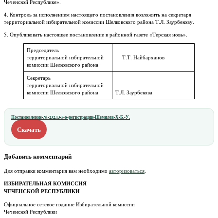
Чеченской Республике».
4. Контроль за исполнением настоящего постановления возложить на секретаря
территориальной избирательной комиссии Шелковского района Т.Л. Заурбекову.
5. Опубликовать настоящее постановление в районной газете «Терская новь».
Председатель
территориальной избирательной
Т.Т. Найбарханов
комиссии Шелковского района
Секретарь
территориальной избирательной
комиссии Шелковского района
Т.Л. Заурбекова
Постановление-№-232.13-5-о-регистрации-Шемилев-Х-Б.-У.
Скачать
Добавить комментарий
Для отправки комментария вам необходимо
авторизоваться
.
ИЗБИРАТЕЛЬНАЯ КОМИССИЯ
ЧЕЧЕНСКОЙ РЕСПУБЛИКИ
Официальное сетевое издание Избирательной комиссии
Чеченской Республики