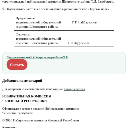
территориальной избирательной комиссии Шелковского района Т.Л. Заурбекову.
5. Опубликовать настоящее постановление в районной газете «Терская новь».
Председатель
территориальной избирательной
Т.Т. Найбарханов
комиссии Шелковского района
Секретарь
территориальной избирательной
комиссии Шелковского района
Т.Л. Заурбекова
Постановление-№-125.12.5-о-регистрации-Эсуев-Х.Я.
Скачать
Добавить комментарий
Для отправки комментария вам необходимо
авторизоваться
.
ИЗБИРАТЕЛЬНАЯ КОМИССИЯ
ЧЕЧЕНСКОЙ РЕСПУБЛИКИ
Официальное сетевое издание Избирательной комиссии
Чеченской Республики
© 2026 Избирательная комиссия Чеченской Республики
Контакты