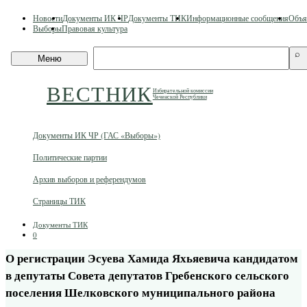
Skip
Новости
Документы ИК ЧР
Документы ТИК
Информационные сообщения
Объя
to
Выборы
Правовая культура
content
Поиск
⌕
Меню
по
сайту
ВЕСТНИК
Избирательной комиссии
Чеченской Республики
Документы ИК ЧР (ГАС «Выборы»)
Политические партии
Архив выборов и референдумов
Страницы ТИК
Документы ТИК
0
О регистрации Эсуева Хамида Яхьяевича кандидатом
в депутаты Совета депутатов Гребенского сельского
поселения Шелковского муниципального района