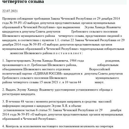
четвертого созыва
22.07.2021
Проверив соблюдение требования Закона Чеченской Республики от 29 декабря 2014
года № 59-РЗ «О выборах депутатов представительных органов муниципальных
образований в Чеченской Республике» при выдвижении Эсуева Хамида Яхьяевича
кандидатом в депутаты Совета депутатов Гребенского сельского поселения
Шелковского муниципального района четвертого созыва, представлении сведений о
кандидате, в соответствии с пунктом 1.1. статьи 22 Закона Чеченской Республики от 29
декабря 2014 года № 59-РЗ «О выборах депутатов представительных органов
муниципальных образований в Чеченской Республике» территориальная избирательная
комиссия Шелковского района п о с т а н о в л я е т :
1. Зарегистрировать Эсуева Хамида Яхьяевича, 1984 года рождения,
проживающего в ст. Гребенская Шелковского района, избирательным
объединением Шелковского местного отделения Всероссийской
политической партии «ЕДИНАЯ РОССИЯ» кандидатом в депутаты Совета депутатов
Гребенского сельского поселения Шелковского муниципального
района четвертого созыва 15 июля 2021 г. в 10 часов 44 минут.
2. Выдать Эсуеву Хамиду Яхьяевичу удостоверение установленного образца о
регистрации кандидата.
3. В течении 48 часов с момента регистрации направить в средства массовой
информации сведения о кандидате Эсуеве Х.Я. в объеме
установленном частью 8 статьи 51 Закона Чеченской Республики от 29 декабря
2014 года № 59-РЗ «О выборах депутатов представительных органов муниципальных
образований в Чеченской Республике».
4. Контроль за исполнением настоящего постановления возложить на секретаря