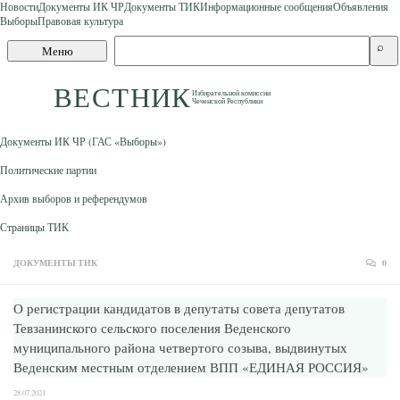
Новости
Документы ИК ЧР
Документы ТИК
Информационные сообщения
Объявления
Выборы
Правовая культура
Skip to content
Поиск
⌕
Меню
по
сайту
ВЕСТНИК
Избирательной комиссии
Чеченской Республики
Документы ИК ЧР (ГАС «Выборы»)
Политические партии
Архив выборов и референдумов
Страницы ТИК
ДОКУМЕНТЫ ТИК
0
О регистрации кандидатов в депутаты совета депутатов
Тевзанинского сельского поселения Веденского
муниципального района четвертого созыва, выдвинутых
Веденским местным отделением ВПП «ЕДИНАЯ РОССИЯ»
28.07.2021