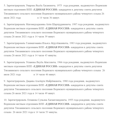
5. Зарегистрировать Умарова Якуба Хасановича, 1975 года рождения, выдвинутого Веденским
ЕДИНАЯ РОССИЯ
местным отделением ВПП «
» кандидатом в депутаты совета депутатов
Тевзанинского сельского поселения Веденского муниципального района четвертого созыва 26
июля 2021 года в 14 часов 36 минут.
6. Зарегистрировать Магомедхаджиева Апти Шарпуддиновича, 1987 года рождения, выдвинутого
ЕДИНАЯ РОССИЯ
Веденским местным отделением ВПП «
» кандидатом в депутаты совета
депутатов Тевзанинского сельского поселения Веденского муниципального района четвертого
созыва 26 июля 2021 года в 14 часов 39 минут.
7. Зарегистрировать Газимагомаева Ильяса Абдулбакиевича, 1983 года рождения, выдвинутого
ЕДИНАЯ РОССИЯ
Веденским местным отделением ВПП «
» кандидатом в депутаты совета
депутатов Тевзанинского сельского поселения Веденского муниципального района четвертого
созыва 26 июля 2021 года в 14 часов 43 минуты.
8. Зарегистрировать Успанова Якуба Абассовича, 1966 года рождения, выдвинутого Веденским
ЕДИНАЯ РОССИЯ
местным отделением ВПП «
» кандидатом в депутаты совета депутатов
Тевзанинского сельского поселения Веденского муниципального района четвертого созыва 26
июля 2021 года в 14 часов 46 минут.
9. Зарегистрировать Дацаева Альберта Майрбековича, 1980 года рождения, выдвинутого
ЕДИНАЯ РОССИЯ
Веденским местным отделением ВПП «
» кандидатом в депутаты совета
депутатов Тевзанинского сельского поселения Веденского муниципального района четвертого
созыва 26 июля 2021 года в 14 часов 49 минут.
10. Зарегистрировать Оспанова Супьяна Хасмагомедовича, 1955 года рождения, выдвинутого
ЕДИНАЯ РОССИЯ
Веденским местным отделением ВПП «
» кандидатом в депутаты совета
депутатов Тевзанинского сельского поселения Веденского муниципального района четвертого
созыва 26 июля 2021 года в 14 часов 53 минуты.