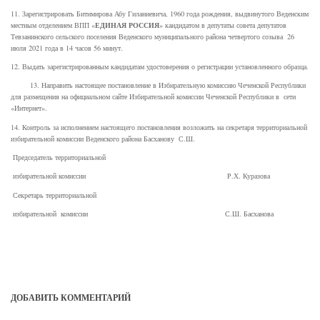
11. Зарегистрировать Битимирова Абу Гиланиевича, 1960 года рождения, выдвинутого Веденским
ЕДИНАЯ РОССИЯ
местным отделением ВПП «
» кандидатом в депутаты совета депутатов
Тевзанинского сельского поселения Веденского муниципального района четвертого созыва 26
июля 2021 года в 14 часов 56 минут.
12. Выдать зарегистрированным кандидатам удостоверения о регистрации установленного образца.
13. Направить настоящее постановление в Избирательную комиссию Чеченской Республики
для размещения на официальном сайте Избирательной комиссии Чеченской Республики в сети
«Интернет».
14. Контроль за исполнением настоящего постановления возложить на секретаря территориальной
избирательной комиссии Веденского района Басханову С.Ш.
Председатель территориальной
избирательной комиссии Р.Х. Куразова
Секретарь территориальной
избирательной комиссии С.Ш. Басханова
ДОБАВИТЬ КОММЕНТАРИЙ