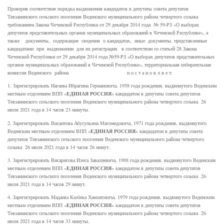
Проверив соответствие порядка выдвижения кандидатов в депутаты совета депутатов
Тевзанинского сельского поселения Веденского муниципального района четвертого созыва
требованиям Закона Чеченской Республики от 29 декабря 2014 года № 59-РЗ «О выборах
депутатов представительных органов муниципальных образований в Чеченской Республике», а
также документы, содержащие сведения о кандидатах, иные документы, представленные
кандидатами при выдвижении для их регистрации в соответствии со статьей 28 Закона
Чеченской Республики от 29 декабря 2014 года №59-РЗ «О выборах депутатов представительных
органов муниципальных образований в Чеченской Республике», территориальная избирательная
комиссия Веденского района п о с т а н о в л я е т:
1. Зарегистрировать Нагаева Ибрагима Германовича, 1958 года рождения, выдвинутого Веденским
ЕДИНАЯ РОССИЯ
местным отделением ВПП «
» кандидатом в депутаты совета депутатов
Тевзанинского сельского поселения Веденского муниципального района четвертого созыва 26
июля 2021 года в 14 часов 23 минуты.
2. Зарегистрировать Висаитова Абусупьяна Магомедовича, 1971 года рождения, выдвинутого
ЕДИНАЯ РОССИЯ
Веденским местным отделением ВПП «
» кандидатом в депутаты совета
депутатов Тевзанинского сельского поселения Веденского муниципального района четвертого
созыва 26 июля 2021 года в 14 часов 26 минут.
3. Зарегистрировать Висаригова Илеса Завалиевича, 1988 года рождения, выдвинутого Веденским
ЕДИНАЯ РОССИЯ
местным отделением ВПП «
» кандидатом в депутаты совета депутатов
Тевзанинского сельского поселения Веденского муниципального района четвертого созыва 26
июля 2021 года в 14 часов 29 минут.
4. Зарегистрировать Мадаева Казбека Хамзатовича, 1979 года рождения, выдвинутого Веденским
ЕДИНАЯ РОССИЯ
местным отделением ВПП «
» кандидатом в депутаты совета депутатов
Тевзанинского сельского поселения Веденского муниципального района четвертого созыва 26
июля 2021 года в 14 часов 33 минуты.