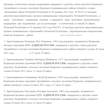
Проверив соответствие порядка выдвижения кандидатов в депутаты совета депутатов Веденского
Эрсинойского сельского поселения Веденского муниципального района четвертого созыва
требованиям Закона Чеченской Республики от 29 декабря 2014 года № 59-РЗ «О выборах
депутатов представительных органов муниципальных образований в Чеченской Республике», а
также документы, содержащие сведения о кандидатах, иные документы, представленные
кандидатами при выдвижении для их регистрации в соответствии со статьей 28 Закона
Чеченской Республики от 29 декабря 2014 года №59-РЗ «О выборах депутатов представительных
органов муниципальных образований в Чеченской Республике», территориальная избирательная
комиссия Веденского района п о с т а н о в л я е т:
1. Зарегистрировать Решидова Ису Усамовича, 1963 года рождения, выдвинутого Веденским
ЕДИНАЯ РОССИЯ
местным отделением ВПП «
» кандидатом в депутаты совета депутатов
Эрсинойского сельского поселения Веденского муниципального района четвертого созыва 28 июля
2021 года в 15 часов 45 минут.
2. Зарегистрировать Хасанова Абубакара Шепиевича, 1971 года рождения, выдвинутого
ЕДИНАЯ РОССИЯ
Веденским местным отделением ВПП «
» кандидатом в депутаты совета
депутатов Эрсинойского сельского поселения Веденского муниципального района четвертого
созыва 28 июля 2021 года в 15 часов 50 минут.
3. Зарегистрировать Кагерманова Хусай Хусиновича, 1959 года рождения, выдвинутого
Веденским местным отделением Эрсинойского сельского поселения Веденского муниципального
района четвертого созыва 28 июля 2021 года в 15 часов 55 минут.
4. Зарегистрировать Насуханова Мухмада Адесовича, 1966 года рождения, выдвинутого
ЕДИНАЯ РОССИЯ
Веденским местным отделением ВПП «
» кандидатом в депутаты совета
депутатов Эрсинойского сельского поселения Веденского муниципального района четвертого
созыва 28 июля 2021 года в 16 часов 05 минут.