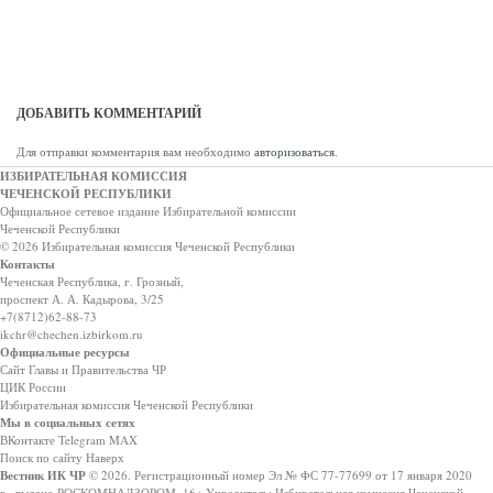
ДОБАВИТЬ КОММЕНТАРИЙ
Для отправки комментария вам необходимо
авторизоваться
.
ИЗБИРАТЕЛЬНАЯ КОМИССИЯ
ЧЕЧЕНСКОЙ РЕСПУБЛИКИ
Официальное сетевое издание Избирательной комиссии
Чеченской Республики
© 2026 Избирательная комиссия Чеченской Республики
Контакты
Чеченская Республика, г. Грозный,
проспект А. А. Кадырова, 3/25
+7(8712)62-88-73
ikchr@chechen.izbirkom.ru
Официальные ресурсы
Сайт Главы и Правительства ЧР
ЦИК России
Избирательная комиссия Чеченской Республики
Мы в социальных сетях
ВКонтакте
Telegram
MAX
Поиск по сайту
Наверх
Вестник ИК ЧР
© 2026.
Регистрационный номер Эл № ФС 77-77699 от 17 января 2020
г., выдано РОСКОМНАДЗОРОМ.
16+
Учредитель: Избирательная комиссия Чеченской