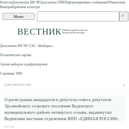
Новости
Документы ИК ЧР
Документы ТИК
Информационные сообщения
Объявления
Выборы
Правовая культура
Skip to content
Поиск
⌕
Меню
по
сайту
ВЕСТНИК
Избирательной комиссии
Чеченской Республики
Документы ИК ЧР (ГАС «Выборы»)
Политические партии
Архив выборов и референдумов
Страницы ТИК
ДОКУМЕНТЫ ТИК
0
О регистрации кандидатов в депутаты совета депутатов
Эрсинойского сельского поселения Веденского
муниципального района четвертого созыва, выдвинутых
Веденским местным отделением ВПП «ЕДИНАЯ РОССИЯ»
28.07.2021