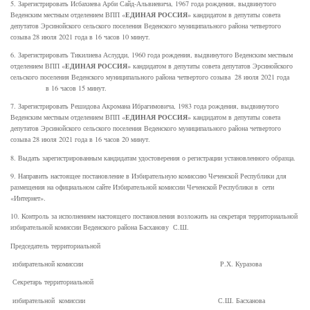
5. Зарегистрировать Исбахиева Арби Сайд-Альвиевича, 1967 года рождения, выдвинутого
ЕДИНАЯ РОССИЯ
Веденским местным отделением ВПП «
» кандидатом в депутаты совета
депутатов Эрсинойского сельского поселения Веденского муниципального района четвертого
созыва 28 июля 2021 года в 16 часов 10 минут.
6. Зарегистрировать Тикилиева Аслудди, 1960 года рождения, выдвинутого Веденским местным
ЕДИНАЯ РОССИЯ
отделением ВПП «
» кандидатом в депутаты совета депутатов Эрсинойского
сельского поселения Веденского муниципального района четвертого созыва 28 июля 2021 года
в 16 часов 15 минут.
7. Зарегистрировать Решидова Акромана Ибрагимовича, 1983 года рождения, выдвинутого
ЕДИНАЯ РОССИЯ
Веденским местным отделением ВПП «
» кандидатом в депутаты совета
депутатов Эрсинойского сельского поселения Веденского муниципального района четвертого
созыва 28 июля 2021 года в 16 часов 20 минут.
8. Выдать зарегистрированным кандидатам удостоверения о регистрации установленного образца.
9. Направить настоящее постановление в Избирательную комиссию Чеченской Республики для
размещения на официальном сайте Избирательной комиссии Чеченской Республики в сети
«Интернет».
10. Контроль за исполнением настоящего постановления возложить на секретаря территориальной
избирательной комиссии Веденского района Басханову С.Ш.
Председатель территориальной
избирательной комиссии Р.Х. Куразова
Секретарь территориальной
избирательной комиссии С.Ш. Басханова