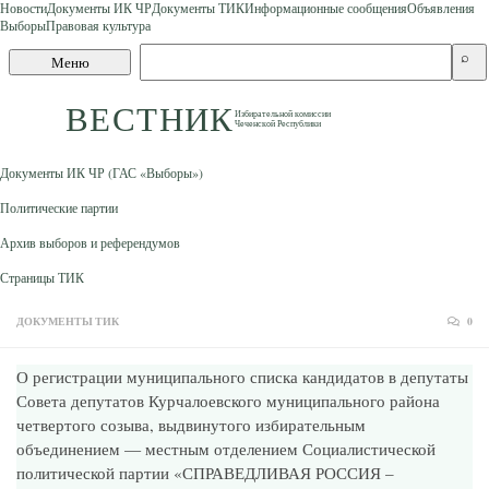
Новости
Документы ИК ЧР
Документы ТИК
Информационные сообщения
Объявления
Выборы
Правовая культура
Skip to content
Поиск
⌕
Меню
по
сайту
ВЕСТНИК
Избирательной комиссии
Чеченской Республики
Документы ИК ЧР (ГАС «Выборы»)
Политические партии
Архив выборов и референдумов
Страницы ТИК
ДОКУМЕНТЫ ТИК
0
О регистрации муниципального списка кандидатов в депутаты
Совета депутатов Курчалоевского муниципального района
четвертого созыва, выдвинутого избирательным
объединением — местным отделением Социалистической
политической партии «СПРАВЕДЛИВАЯ РОССИЯ –