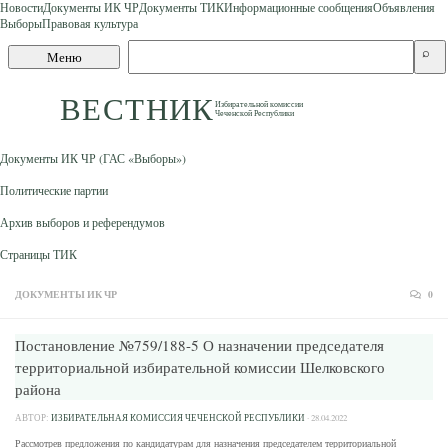
Новости
Документы ИК ЧР
Документы ТИК
Информационные сообщения
Объявления
Выборы
Правовая культура
Skip to content
Поиск
⌕
Меню
по
сайту
ВЕСТНИК
Избирательной комиссии
Чеченской Республики
Документы ИК ЧР (ГАС «Выборы»)
Политические партии
Архив выборов и референдумов
Страницы ТИК
ДОКУМЕНТЫ ИК ЧР
0
Постановление №759/188-5 О назначении председателя
территориальной избирательной комиссии Шелковского
района
АВТОР:
ИЗБИРАТЕЛЬНАЯ КОМИССИЯ ЧЕЧЕНСКОЙ РЕСПУБЛИКИ
·
28.04.2022
Рассмотрев предложения по кандидатурам для назначения председателем территориальной