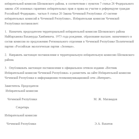
избирательной комиссии Шелковского района, в соответствии с пунктом 7 статьи 28 Федерального
закона «Об основных гарантиях избирательных прав и права на участие в референдуме граждан
Российской Федерации», частью 8 статьи 20 Закона Чеченской Республики «О системе
избирательных комиссий в Чеченской Республике», Избирательная комиссия Чеченской
Республики постановляет:
1. Назначить председателем территориальной избирательной комиссии Шелковского района
Найбарханова Вахамурда Ханбиевича, 1973 года рождения, образование высшее, назначенного в
состав комиссии по предложению Регионального отделения в Чеченской Республике Политической
партии «Российская экологическая партия «Зеленые».
2. Направить настоящее постановление в территориальную избирательную комиссию Шелковского
района.
3. Опубликовать настоящее постановление в официальном сетевом издании «Вестник
Избирательной комиссии Чеченской Республики» и разместить на сайте Избирательной комиссии
Чеченской Республики в информационно-телекоммуникационной сети «Интернет».
Заместитель Председателя
Избирательной комиссии
Чеченской Республики М. Ж. Магамадов
Секретарь
Избирательной комиссии
Чеченской Республики Э.А. Вахитов