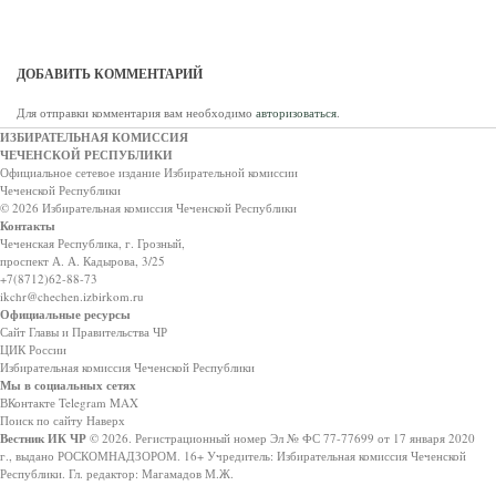
ДОБАВИТЬ КОММЕНТАРИЙ
Для отправки комментария вам необходимо
авторизоваться
.
ИЗБИРАТЕЛЬНАЯ КОМИССИЯ
ЧЕЧЕНСКОЙ РЕСПУБЛИКИ
Официальное сетевое издание Избирательной комиссии
Чеченской Республики
© 2026 Избирательная комиссия Чеченской Республики
Контакты
Чеченская Республика, г. Грозный,
проспект А. А. Кадырова, 3/25
+7(8712)62-88-73
ikchr@chechen.izbirkom.ru
Официальные ресурсы
Сайт Главы и Правительства ЧР
ЦИК России
Избирательная комиссия Чеченской Республики
Мы в социальных сетях
ВКонтакте
Telegram
MAX
Поиск по сайту
Наверх
Вестник ИК ЧР
© 2026.
Регистрационный номер Эл № ФС 77-77699 от 17 января 2020
г., выдано РОСКОМНАДЗОРОМ.
16+
Учредитель: Избирательная комиссия Чеченской
Республики.
Гл. редактор: Магамадов М.Ж.