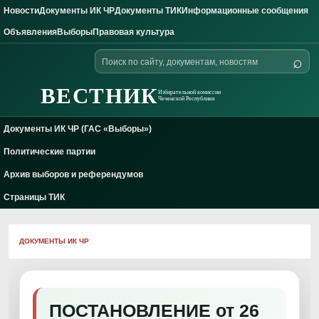
Новости
Документы ИК ЧР
Документы ТИК
Информационные сообщения
Skip to content
Объявления
Выборы
Правовая культура
Поиск
⌕
по
сайту
ВЕСТНИК
Избирательной комиссии
Чеченской Республики
Документы ИК ЧР (ГАС «Выборы»)
Политические партии
Архив выборов и референдумов
Страницы ТИК
ДОКУМЕНТЫ ИК ЧР
ПОСТАНОВЛЕНИЕ от 26